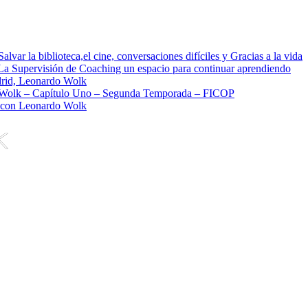
ar la biblioteca,el cine, conversaciones difíciles y Gracias a la vida
 Supervisión de Coaching un espacio para continuar aprendiendo
id, Leonardo Wolk
Wolk – Capítulo Uno – Segunda Temporada – FICOP
 con Leonardo Wolk