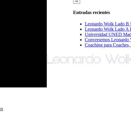
Entradas recientes
Leonardo Wolk Lado B Salv
Leonardo Wolk Lado A La
Universidad UNED Madr
Conversemos Leonardo 
Coaching para Coaches,
co